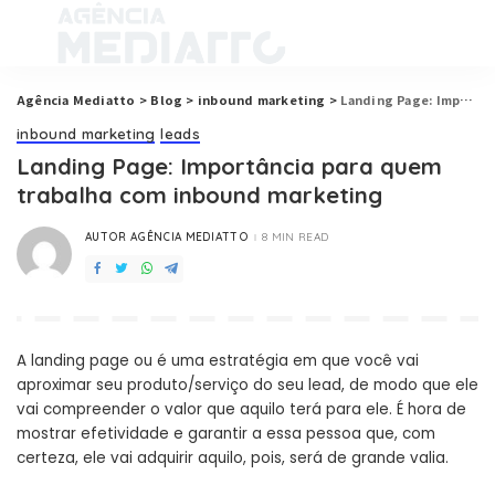
Agência Mediatto
>
Blog
>
inbound marketing
>
Landing Page: Importância para quem trabalha com inbound marketing
inbound marketing
leads
Landing Page: Importância para quem
trabalha com inbound marketing
AUTOR AGÊNCIA MEDIATTO
8 MIN READ
POSTED
BY
A landing page ou é uma estratégia em que você vai
aproximar seu produto/serviço do seu lead, de modo que ele
vai compreender o valor que aquilo terá para ele. É hora de
mostrar efetividade e garantir a essa pessoa que, com
certeza, ele vai adquirir aquilo, pois, será de grande valia.